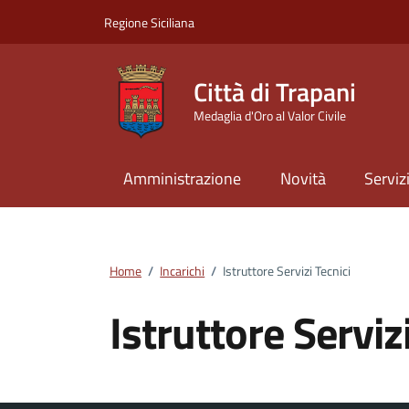
Vai ai contenuti
Vai al footer
Regione Siciliana
Città di Trapani
Medaglia d'Oro al Valor Civile
Amministrazione
Novità
Serviz
Home
/
Incarichi
/
Istruttore Servizi Tecnici
Istruttore Serviz