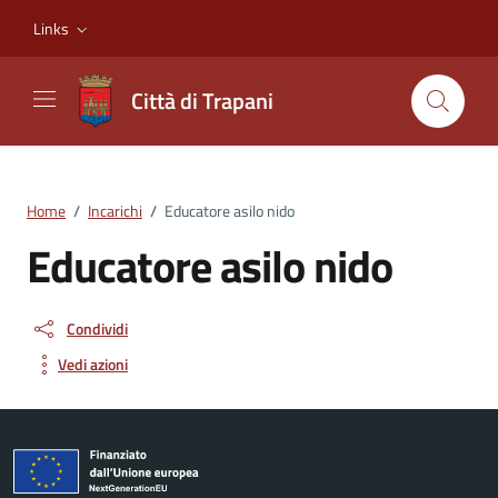
Vai ai contenuti
Vai al footer
Links
Città di Trapani
Home
/
Incarichi
/
Educatore asilo nido
Educatore asilo nido
Condividi
Vedi azioni