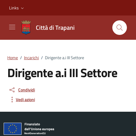
Vai ai contenuti
Vai al footer
Links
Città di Trapani
Home
/
Incarichi
/
Dirigente a.i III Settore
Dirigente a.i III Settore
Condividi
Vedi azioni