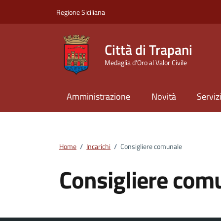
Vai ai contenuti
Vai al footer
Regione Siciliana
Città di Trapani
Medaglia d'Oro al Valor Civile
Amministrazione
Novità
Serviz
Home
/
Incarichi
/
Consigliere comunale
Consigliere com