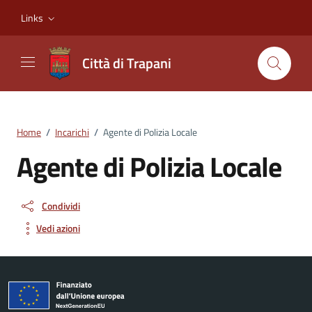
Vai ai contenuti
Vai al footer
Links
Città di Trapani
Home
/
Incarichi
/
Agente di Polizia Locale
Agente di Polizia Locale
Condividi
Vedi azioni