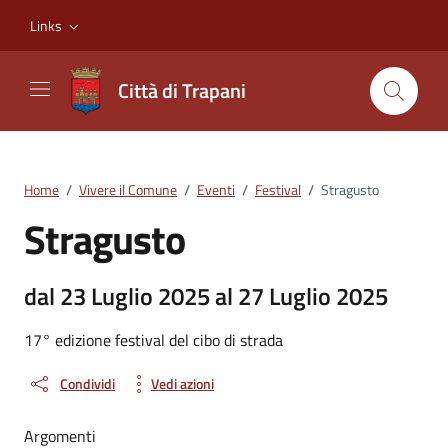
Vai ai contenuti
Vai al footer
Links
Città di Trapani
Home
/
Vivere il Comune
/
Eventi
/
Festival
/
Stragusto
Stragusto
dal 23 Luglio 2025 al 27 Luglio 2025
17° edizione festival del cibo di strada
Condividi
Vedi azioni
Argomenti