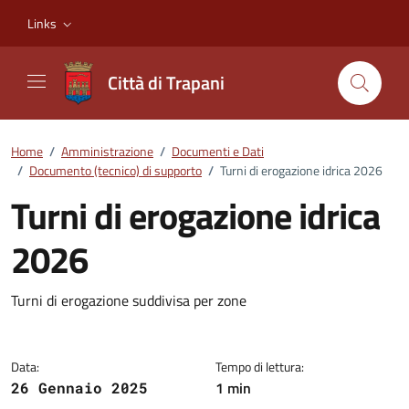
Vai ai contenuti
Vai al footer
Links
Città di Trapani
Home
/
Amministrazione
/
Documenti e Dati
/
Documento (tecnico) di supporto
/
Turni di erogazione idrica 2026
Turni di erogazione idrica
2026
Dettagli del documento
Turni di erogazione suddivisa per zone
Data:
Tempo di lettura:
1 min
26 Gennaio 2025