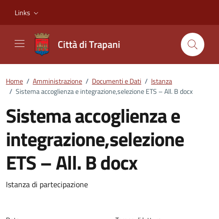
Vai ai contenuti
Vai al footer
Links
Città di Trapani
Home
/
Amministrazione
/
Documenti e Dati
/
Istanza
/
Sistema accoglienza e integrazione,selezione ETS – All. B docx
Sistema accoglienza e
integrazione,selezione
ETS – All. B docx
Dettagli del documento
Istanza di partecipazione