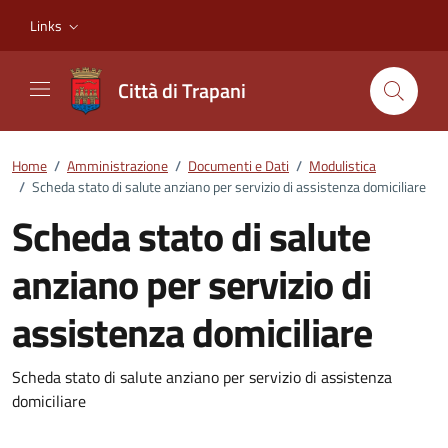
Vai ai contenuti
Vai al footer
Links
Città di Trapani
Home
/
Amministrazione
/
Documenti e Dati
/
Modulistica
/
Scheda stato di salute anziano per servizio di assistenza domiciliare
Scheda stato di salute
anziano per servizio di
assistenza domiciliare
Dettagli del documento
Scheda stato di salute anziano per servizio di assistenza
domiciliare