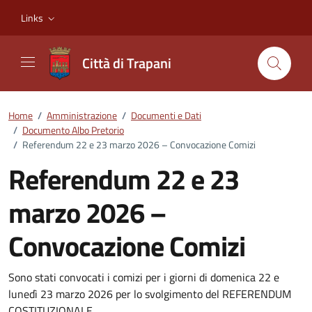
Vai ai contenuti
Vai al footer
Links
Città di Trapani
Home
/
Amministrazione
/
Documenti e Dati
/
Documento Albo Pretorio
/
Referendum 22 e 23 marzo 2026 – Convocazione Comizi
Referendum 22 e 23
marzo 2026 –
Convocazione Comizi
Dettagli del documento
Sono stati convocati i comizi per i giorni di domenica 22 e
lunedì 23 marzo 2026 per lo svolgimento del REFERENDUM
COSTITUZIONALE