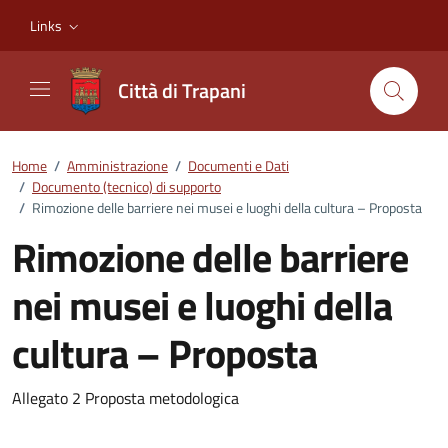
Vai ai contenuti
Vai al footer
Links
Città di Trapani
Home
/
Amministrazione
/
Documenti e Dati
/
Documento (tecnico) di supporto
/
Rimozione delle barriere nei musei e luoghi della cultura – Proposta
Rimozione delle barriere
nei musei e luoghi della
cultura – Proposta
Dettagli del documento
Allegato 2 Proposta metodologica