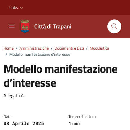
Vai ai contenuti
Vai al footer
Links
Città di Trapani
Home
/
Amministrazione
/
Documenti e Dati
/
Modulistica
/
Modello manifestazione d’interesse
Modello manifestazione
d’interesse
Dettagli del documento
Allegato A
Data:
Tempo di lettura:
1 min
08 Aprile 2025