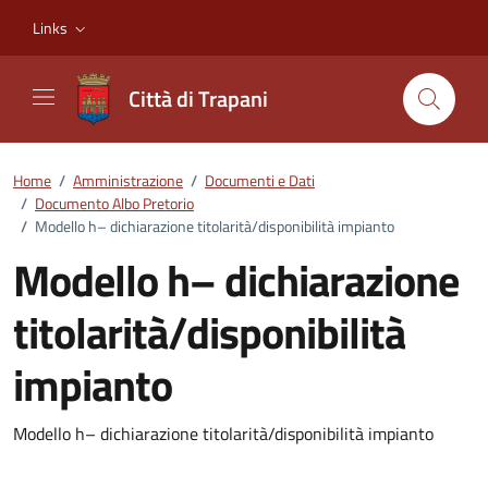
Vai ai contenuti
Vai al footer
Links
Città di Trapani
Home
/
Amministrazione
/
Documenti e Dati
/
Documento Albo Pretorio
/
Modello h– dichiarazione titolarità/disponibilità impianto
Modello h– dichiarazione
titolarità/disponibilità
impianto
Dettagli del documento
Modello h– dichiarazione titolarità/disponibilità impianto