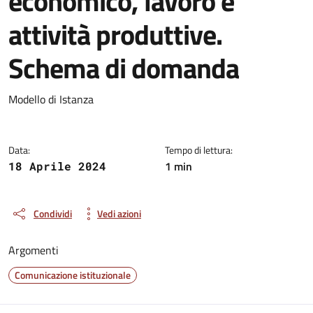
economico, lavoro e
attività produttive.
Schema di domanda
Dettagli del documento
Modello di Istanza
Data:
Tempo di lettura:
1 min
18 Aprile 2024
Condividi
Vedi azioni
Argomenti
Comunicazione istituzionale