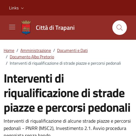
Vai ai contenuti
Vai al footer
Links
Città di Trapani
Home
/
Amministrazione
/
Documenti e Dati
/
Documento Albo Pretorio
/
Interventi di riqualificazione di strade piazze e percorsi pedonali
Interventi di
riqualificazione di strade
piazze e percorsi pedonali
Dettagli del documento
Interventi di riqualificazione di alcune strade piazze e percorsi
pedonali - PNRR (M5C2), Investimento 2.1. Avvio procedura
negoziata senza bando.