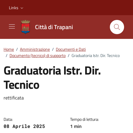
Vai ai contenuti
Vai al footer
Links
Città di Trapani
Home
/
Amministrazione
/
Documenti e Dati
/
Documento (tecnico) di supporto
/
Graduatoria Istr. Dir. Tecnico
Graduatoria Istr. Dir.
Tecnico
Dettagli del documento
rettificata
Data:
Tempo di lettura:
1 min
08 Aprile 2025