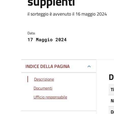
supplenti
Dettagli del docum
il sorteggio è avvenuto il 16 maggio 2024
Data:
17 Maggio 2024
INDICE DELLA PAGINA
D
Descrizione
Documenti
T
Ufficio responsabile
N
D