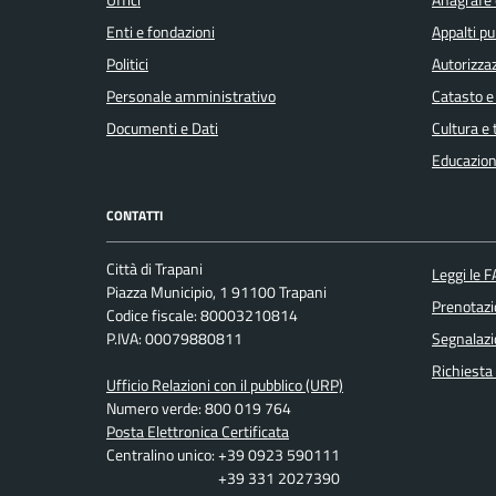
Enti e fondazioni
Appalti pu
Politici
Autorizzaz
Personale amministrativo
Catasto e
Documenti e Dati
Cultura e
Educazion
CONTATTI
Città di Trapani
Leggi le 
Piazza Municipio, 1 91100 Trapani
Prenotaz
Codice fiscale: 80003210814
P.IVA: 00079880811
Segnalazi
Richiesta
Ufficio Relazioni con il pubblico (URP)
Numero verde: 800 019 764
Posta Elettronica Certificata
Centralino unico: +39 0923 590111
+39 331 2027390