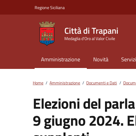
Vai ai contenuti
Vai al footer
Regione Siciliana
Città di Trapani
Medaglia d'Oro al Valor Civile
Amministrazione
Novità
Serviz
Home
/
Amministrazione
/
Documenti e Dati
/
Docume
Elezioni del par
9 giugno 2024. E