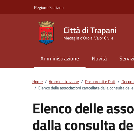
Vai ai contenuti
Vai al footer
Regione Siciliana
Città di Trapani
Medaglia d'Oro al Valor Civile
Amministrazione
Novità
Serviz
Home
/
Amministrazione
/
Documenti e Dati
/
Docume
/
Elenco delle associazioni cancellate dalla consulta del
Elenco delle asso
dalla consulta de