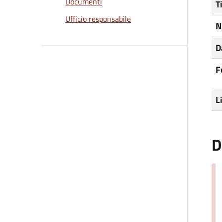
Documenti
T
Ufficio responsabile
N
D
F
L
D