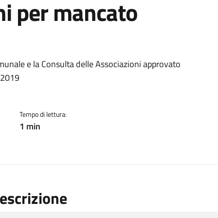
ni per mancato
ento
omunale e la Consulta delle Associazioni approvato
o 2019
Tempo di lettura:
1 min
escrizione