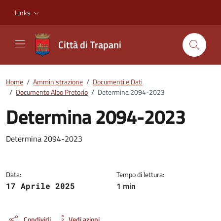
Vai ai contenuti
Vai al footer
Links
Città di Trapani
Home
/
Amministrazione
/
Documenti e Dati
/
Documento Albo Pretorio
/
Determina 2094-2023
Determina 2094-2023
Dettagli del documento
Determina 2094-2023
Data:
Tempo di lettura:
1 min
17 Aprile 2025
Condividi
Vedi azioni