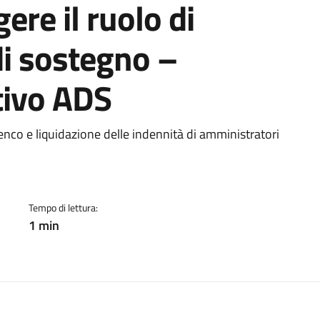
gere il ruolo di
i sostegno –
tivo ADS
ento
enco e liquidazione delle indennità di amministratori
Tempo di lettura:
1 min