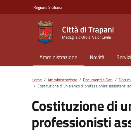
Vai ai contenuti
Vai al footer
Regione Siciliana
Città di Trapani
Medaglia d'Oro al Valor Civile
Amministrazione
Novità
Serviz
Home
/
Amministrazione
/
Documenti e Dati
/
Docume
/
Costituzione di un elenco di professionisti assistenti so
Costituzione di u
professionisti ass