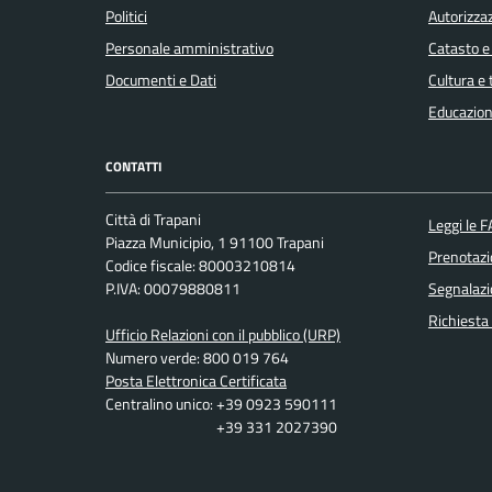
Politici
Autorizzaz
Personale amministrativo
Catasto e
Documenti e Dati
Cultura e
Educazion
CONTATTI
Città di Trapani
Leggi le 
Piazza Municipio, 1 91100 Trapani
Prenotaz
Codice fiscale: 80003210814
P.IVA: 00079880811
Segnalazi
Richiesta
Ufficio Relazioni con il pubblico (URP)
Numero verde: 800 019 764
Posta Elettronica Certificata
Centralino unico: +39 0923 590111
+39 331 2027390