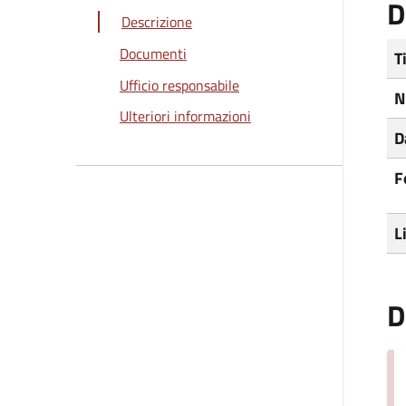
D
Descrizione
Documenti
T
Ufficio responsabile
N
Ulteriori informazioni
D
F
L
D