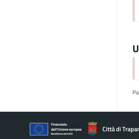
U
Pa
Città di Trapa