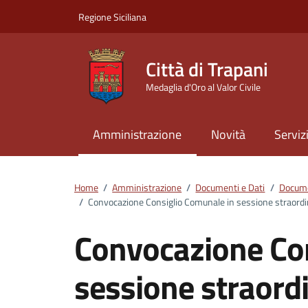
Vai ai contenuti
Vai al footer
Regione Siciliana
Città di Trapani
Medaglia d'Oro al Valor Civile
Amministrazione
Novità
Serviz
Home
/
Amministrazione
/
Documenti e Dati
/
Docume
/
Convocazione Consiglio Comunale in sessione straordina
Convocazione Co
sessione straordi