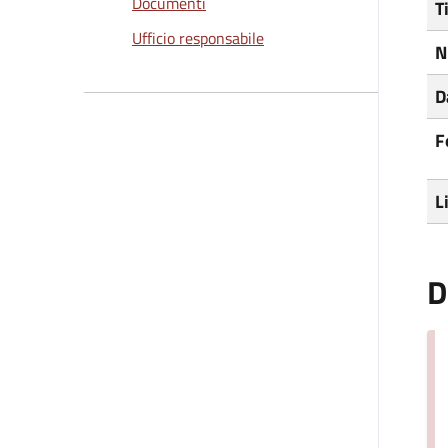
Documenti
T
Ufficio responsabile
N
D
F
L
D