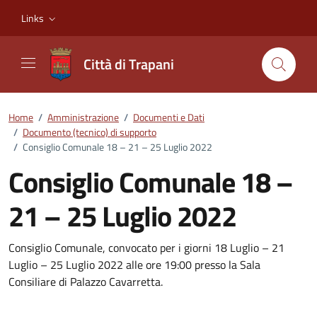
Vai ai contenuti
Vai al footer
Links
Città di Trapani
Home
/
Amministrazione
/
Documenti e Dati
/
Documento (tecnico) di supporto
/
Consiglio Comunale 18 – 21 – 25 Luglio 2022
Consiglio Comunale 18 –
21 – 25 Luglio 2022
Dettagli del documento
Consiglio Comunale, convocato per i giorni 18 Luglio – 21
Luglio – 25 Luglio 2022 alle ore 19:00 presso la Sala
Consiliare di Palazzo Cavarretta.