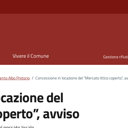
i
Vivere il Comune
Gestione rifiut
nto Albo Pretorio
/
Concessione in locazione del “Mercato ittico coperto”, a
ocazione del
operto”, avviso
el pescato locale