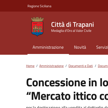
Vai ai contenuti
Vai al footer
Regione Siciliana
Città di Trapani
Medaglia d'Oro al Valor Civile
Amministrazione
Novità
Serviz
Home
/
Amministrazione
/
Documenti e Dati
/
Docume
Concessione in l
“Mercato ittico c
per la destinazione alla vendita al dettaglio d