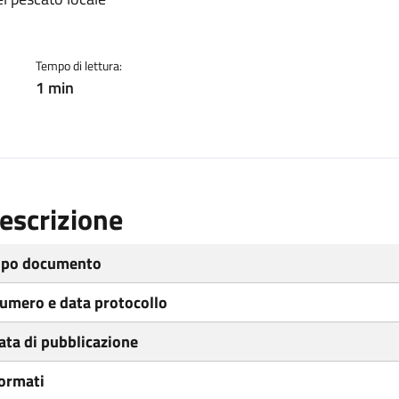
ento
Tempo di lettura:
1 min
escrizione
ipo documento
umero e data protocollo
ata di pubblicazione
ormati