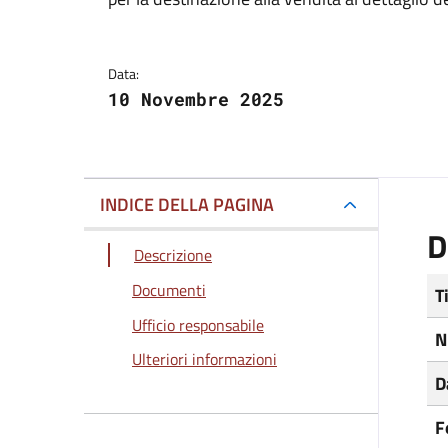
Dettagli del docum
Data:
10 Novembre 2025
INDICE DELLA PAGINA
D
Descrizione
Documenti
T
Ufficio responsabile
N
Ulteriori informazioni
D
F