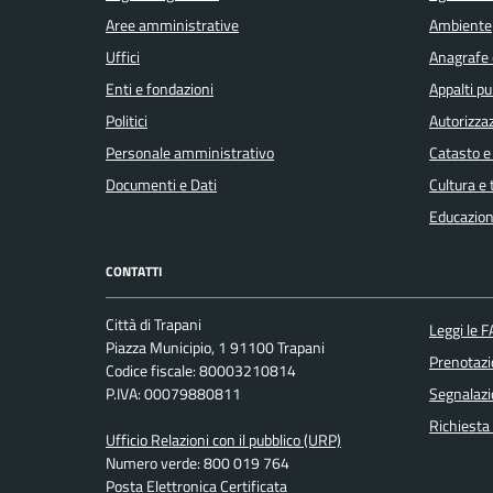
Aree amministrative
Ambiente
Uffici
Anagrafe e
Enti e fondazioni
Appalti pu
Politici
Autorizzaz
Personale amministrativo
Catasto e
Documenti e Dati
Cultura e
Educazion
CONTATTI
Città di Trapani
Leggi le 
Piazza Municipio, 1 91100 Trapani
Prenotaz
Codice fiscale: 80003210814
P.IVA: 00079880811
Segnalazi
Richiesta
Ufficio Relazioni con il pubblico (URP)
Numero verde: 800 019 764
Posta Elettronica Certificata