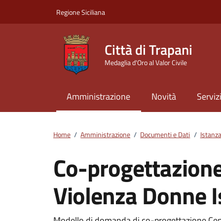
Vai ai contenuti
Vai al footer
Regione Siciliana
Città di Trapani
Medaglia d'Oro al Valor Civile
Amministrazione
Novità
Serviz
Home
/
Amministrazione
/
Documenti e Dati
/
Istanz
Co-progettazione
Violenza Donne I
Modello di domanda di co-progettazione Cen