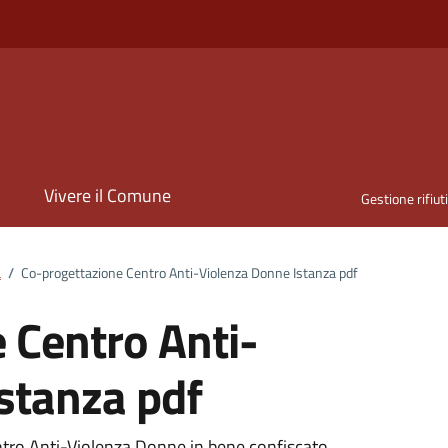
i
Vivere il Comune
Gestione rifiut
a
/
Co-progettazione Centro Anti-Violenza Donne Istanza pdf
 Centro Anti-
stanza pdf
tro Anti-Violenza Donne in bene confiscato