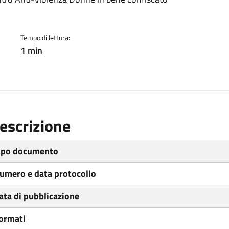
ento
Tempo di lettura:
1 min
escrizione
ipo documento
umero e data protocollo
ata di pubblicazione
ormati