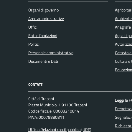
Organi di governo
Agricoltur
Aree amministrative
Ambiente
Uffici
Anagrafe e
Enti e fondazioni
Appalti pu
Politici
Autorizzaz
Personale amministrativo
Catasto e
Documenti e Dati
Cultura e
Educazion
CONTATTI
Città di Trapani
Leggi le 
Piazza Municipio, 1 91100 Trapani
Prenotaz
Codice fiscale: 80003210814
P.IVA: 00079880811
Segnalazi
Richiesta
Ufficio Relazioni con il pubblico (URP)