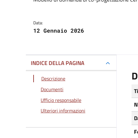
Dettagli del docum
Data:
12 Gennaio 2026
INDICE DELLA PAGINA
D
Descrizione
Documenti
T
Ufficio responsabile
N
Ulteriori informazioni
D
F