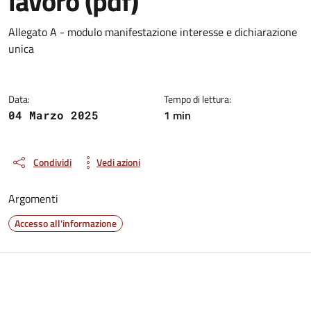
lavoro (pdf)
Dettagli del documento
Allegato A - modulo manifestazione interesse e dichiarazione
unica
Data:
Tempo di lettura:
1 min
04 Marzo 2025
Condividi
Vedi azioni
Argomenti
Accesso all'informazione