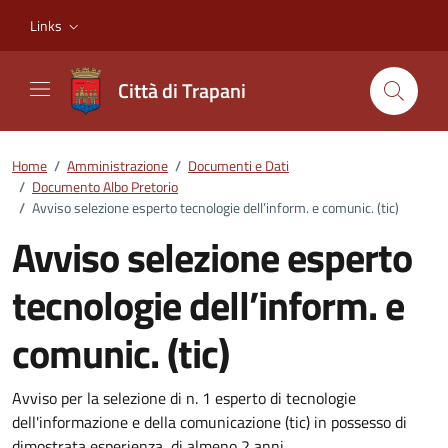
Vai ai contenuti
Vai al footer
Links
Città di Trapani
Home
/
Amministrazione
/
Documenti e Dati
/
Documento Albo Pretorio
/
Avviso selezione esperto tecnologie dell’inform. e comunic. (tic)
Avviso selezione esperto
tecnologie dell’inform. e
comunic. (tic)
Dettagli del documento
Avviso per la selezione di n. 1 esperto di tecnologie
dell'informazione e della comunicazione (tic) in possesso di
dimostrata esperienza, di almeno 2 anni