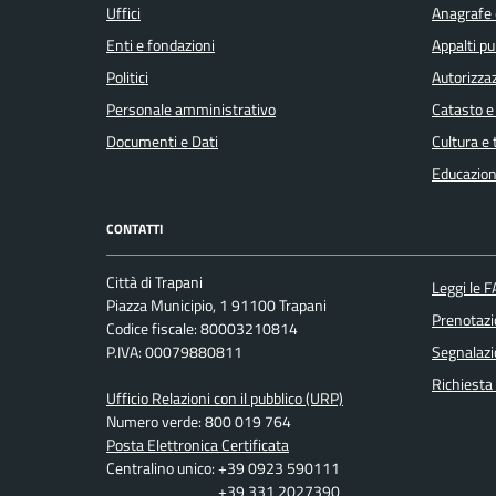
Uffici
Anagrafe e
Enti e fondazioni
Appalti pu
Politici
Autorizzaz
Personale amministrativo
Catasto e
Documenti e Dati
Cultura e
Educazion
CONTATTI
Città di Trapani
Leggi le 
Piazza Municipio, 1 91100 Trapani
Prenotaz
Codice fiscale: 80003210814
P.IVA: 00079880811
Segnalazi
Richiesta
Ufficio Relazioni con il pubblico (URP)
Numero verde: 800 019 764
Posta Elettronica Certificata
Centralino unico: +39 0923 590111
+39 331 2027390