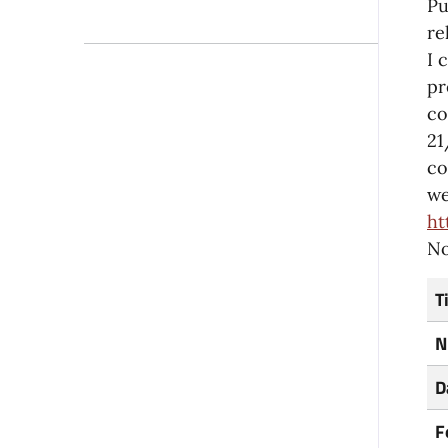
Pu
re
I 
pr
co
21
co
we
ht
No
T
N
D
F