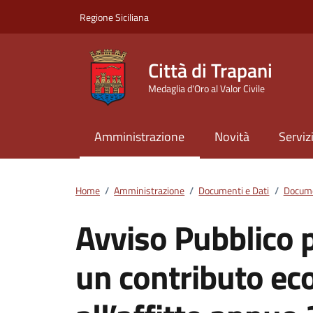
Vai ai contenuti
Vai al footer
Regione Siciliana
Città di Trapani
Medaglia d'Oro al Valor Civile
Amministrazione
Novità
Serviz
Home
/
Amministrazione
/
Documenti e Dati
/
Docume
Avviso Pubblico p
un contributo ec