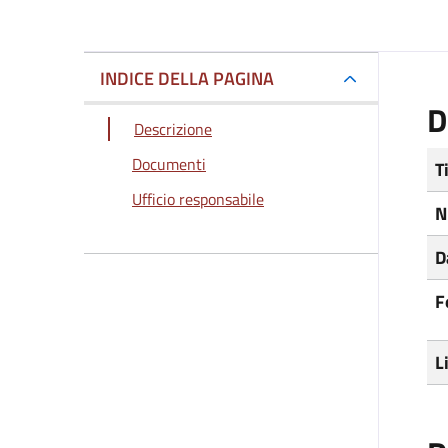
INDICE DELLA PAGINA
D
Descrizione
Documenti
T
Ufficio responsabile
N
D
F
L