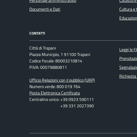
Personale amministrativo
Catasto e
Documenti e Dati
Cultura e
Educazion
CONTATTI
Città di Trapani
Leggi le 
Piazza Municipio, 1 91100 Trapani
Prenotaz
Codice fiscale: 80003210814
P.IVA: 00079880811
Segnalazi
Richiesta
Ufficio Relazioni con il pubblico (URP)
Numero verde: 800 019 764
Posta Elettronica Certificata
Centralino unico: +39 0923 590111
+39 331 2027390