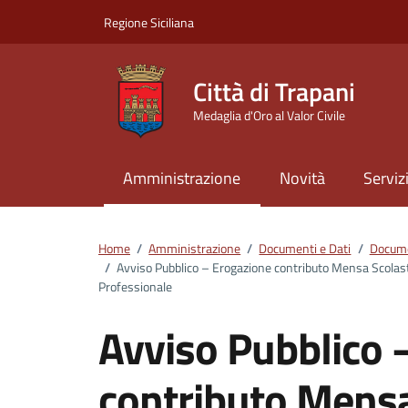
Vai ai contenuti
Vai al footer
Regione Siciliana
Città di Trapani
Medaglia d'Oro al Valor Civile
Amministrazione
Novità
Serviz
Home
/
Amministrazione
/
Documenti e Dati
/
Docume
/
Avviso Pubblico – Erogazione contributo Mensa Scolasti
Professionale
Avviso Pubblico 
contributo Mensa