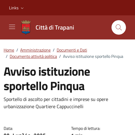
Vai ai contenuti
Vai al footer
Links
Città di Trapani
Home
/
Amministrazione
/
Documenti e Dati
/
Documento attività politica
/
Avviso istituzione sportello Pinqua
Avviso istituzione
sportello Pinqua
Dettagli del documento
Sportello di ascolto per cittadini e imprese su opere
urbanizzazione Quartiere Cappuccinelli
Data:
Tempo di lettura: