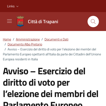
Vai ai contenuti
Vai al footer
Links
Città di Trapani
Home
/
Amministrazione
/
Documenti e Dati
/
Documento Albo Pretorio
/
Avviso – Esercizio del diritto di voto per l’elezione dei membri del
Parlamento Europeo spettanti all’Italia da parte dei Cittadini dell’Unione
Europea residenti in Italia
Avviso – Esercizio del
diritto di voto per
l’elezione dei membri del
Parlamento Europeo