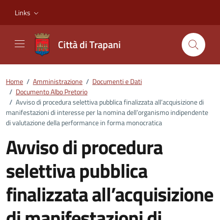
Vai ai contenuti
Vai al footer
Links
Città di Trapani
Home
/
Amministrazione
/
Documenti e Dati
/
Documento Albo Pretorio
/
Avviso di procedura selettiva pubblica finalizzata all’acquisizione di
manifestazioni di interesse per la nomina dell’organismo indipendente
di valutazione della performance in forma monocratica
Avviso di procedura
selettiva pubblica
finalizzata all’acquisizione
di manifestazioni di