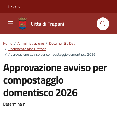
Vai ai contenuti
Vai al footer
Links
Città di Trapani
Home
/
Amministrazione
/
Documenti e Dati
/
Documento Albo Pretorio
/
Approvazione avviso per compostaggio domentisco 2026
Approvazione avviso per
compostaggio
domentisco 2026
Dettagli del documento
Determina n.