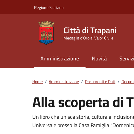
Vai ai contenuti
Vai al footer
Regione Siciliana
Città di Trapani
Medaglia d'Oro al Valor Civile
Amministrazione
Novità
Serviz
Home
/
Amministrazione
/
Documenti e Dati
/
Docume
Alla scoperta di T
Dettagli del docum
Un libro che unisce storia, cultura e inclusion
Universale presso la Casa Famiglia “Domeni