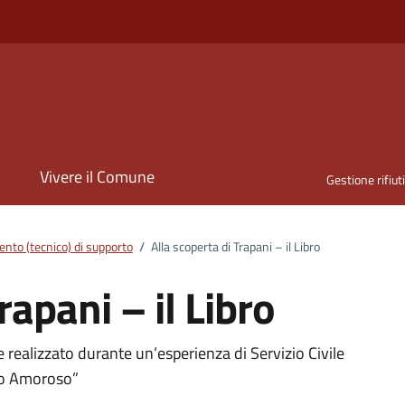
i
Vivere il Comune
Gestione rifiut
nto (tecnico) di supporto
/
Alla scoperta di Trapani – il Libro
rapani – il Libro
ento
e realizzato durante un’esperienza di Servizio Civile
co Amoroso”