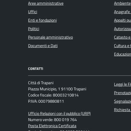
Aree amministrative
Ambiente
Uffici
Anagrafe e
Enti e fondazioni
Appalti pu
Politici
Autorizzaz
Personale amministrativo
Catasto e
Documenti e Dati
Cultura e
Educazion
CONTATTI
Città di Trapani
Leggi le 
Piazza Municipio, 1 91100 Trapani
Prenotaz
Codice fiscale: 80003210814
P.IVA: 00079880811
Segnalazi
Richiesta
Ufficio Relazioni con il pubblico (URP)
Numero verde: 800 019 764
Posta Elettronica Certificata