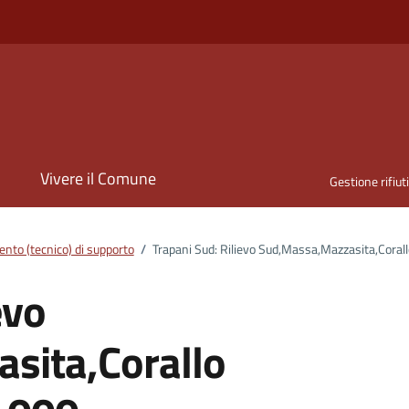
i
Vivere il Comune
Gestione rifiut
nto (tecnico) di supporto
/
Trapani Sud: Rilievo Sud,Massa,Mazzasita,Corall
evo
sita,Corallo