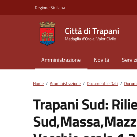
Vai ai contenuti
Vai al footer
Regione Siciliana
Città di Trapani
Medaglia d'Oro al Valor Civile
Amministrazione
Novità
Serviz
Home
/
Amministrazione
/
Documenti e Dati
/
Docume
Trapani Sud: Rili
Sud,Massa,Mazza