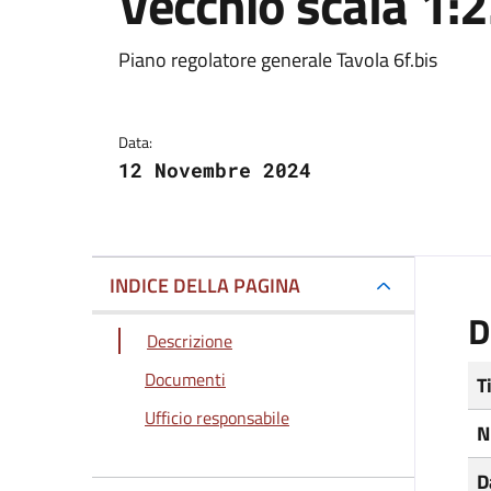
Vecchio scala 1:
Dettagli del docum
Piano regolatore generale Tavola 6f.bis
Data:
12 Novembre 2024
INDICE DELLA PAGINA
D
Descrizione
Documenti
T
Ufficio responsabile
N
D