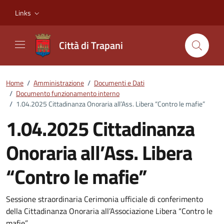
Vai ai contenuti
Vai al footer
Links
Città di Trapani
Home
/
Amministrazione
/
Documenti e Dati
/
Documento funzionamento interno
/
1.04.2025 Cittadinanza Onoraria all’Ass. Libera “Contro le mafie”
1.04.2025 Cittadinanza
Onoraria all’Ass. Libera
“Contro le mafie”
Dettagli del documento
Sessione straordinaria Cerimonia ufficiale di conferimento
della Cittadinanza Onoraria all’Associazione Libera “Contro le
mafie”.